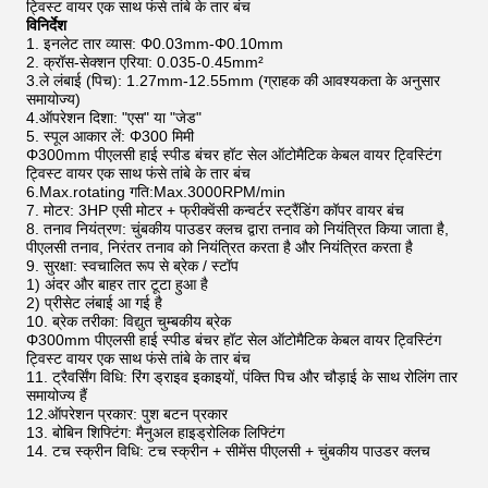
ट्विस्ट वायर एक साथ फंसे तांबे के तार बंच
विनिर्देश
1. इनलेट तार व्यास: Φ0.03mm-Φ0.10mm
2. क्रॉस-सेक्शन एरिया: 0.035-0.45mm²
3.ले लंबाई (पिच): 1.27mm-12.55mm (ग्राहक की आवश्यकता के अनुसार
समायोज्य)
4.ऑपरेशन दिशा: "एस" या "जेड"
5. स्पूल आकार लें: Φ300 मिमी
Φ300mm पीएलसी हाई स्पीड बंचर हॉट सेल ऑटोमैटिक केबल वायर ट्विस्टिंग
ट्विस्ट वायर एक साथ फंसे तांबे के तार बंच
6.Max.rotating गति:Max.3000RPM/min
7. मोटर: 3HP एसी मोटर + फ्रीक्वेंसी कन्वर्टर स्ट्रैंडिंग कॉपर वायर बंच
8. तनाव नियंत्रण: चुंबकीय पाउडर क्लच द्वारा तनाव को नियंत्रित किया जाता है,
पीएलसी तनाव, निरंतर तनाव को नियंत्रित करता है और नियंत्रित करता है
9. सुरक्षा: स्वचालित रूप से ब्रेक / स्टॉप
1) अंदर और बाहर तार टूटा हुआ है
2) प्रीसेट लंबाई आ गई है
10. ब्रेक तरीका: विद्युत चुम्बकीय ब्रेक
Φ300mm पीएलसी हाई स्पीड बंचर हॉट सेल ऑटोमैटिक केबल वायर ट्विस्टिंग
ट्विस्ट वायर एक साथ फंसे तांबे के तार बंच
11. ट्रैवर्सिंग विधि: रिंग ड्राइव इकाइयों, पंक्ति पिच और चौड़ाई के साथ रोलिंग तार
समायोज्य हैं
12.ऑपरेशन प्रकार: पुश बटन प्रकार
13. बोबिन शिफ्टिंग: मैनुअल हाइड्रोलिक लिफ्टिंग
14. टच स्क्रीन विधि: टच स्क्रीन + सीमेंस पीएलसी + चुंबकीय पाउडर क्लच