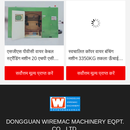
एसजीएस पीवीसी वायर केबल
स्वचालित कॉपर वायर बंचिंग
स्ट्रैंडिंग मशीन 20 एचपी एसी
मशीन 3350KG तकला ऊँचाई
मैनुअल रील लिफ्ट
850mm
सर्वोत्तम मूल्य प्राप्त करें
सर्वोत्तम मूल्य प्राप्त करें
DONGGUAN WIREMAC MACHINERY EQPT.
CO., LTD.