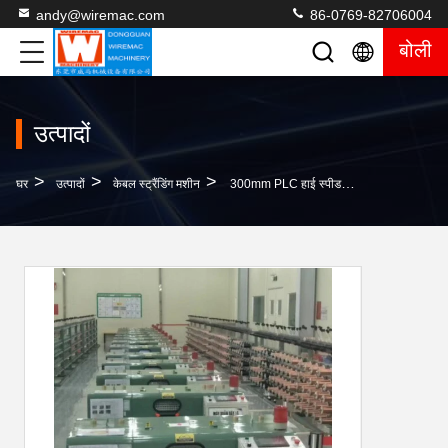
andy@wiremac.com
86-0769-82706004
बोली
उत्पादों
>
>
>
घर
उत्पादों
केबल स्ट्रैंडिंग मशीन
300mm PLC हाई स्पीड बंचर हॉट सेल ऑटोमैटिक केबल वायर ट्विस्टिंग ट्विस्ट वायर्स एक साथ फंसे हुए कॉपर वायर बंचर्ड