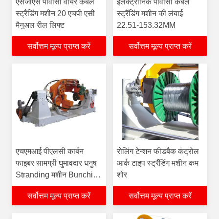
एसजीएस पीवीसी वायर केबल
इलेक्ट्रॉनिक पीवीसी केबल
स्ट्रैंडिंग मशीन 20 एचपी एसी
स्ट्रैंडिंग मशीन की लंबाई
मैनुअल रील लिफ्ट
22.51-153.32MM
सर्वोत्तम मूल्य प्राप्त करें
सर्वोत्तम मूल्य प्राप्त करें
एचएमआई पीएलसी कार्बन
रोलिंग टेन्शन फीडबैक कंट्रोल
फाइबर सामग्री घुमावदार धनुष
आर्क टाइप स्ट्रैंडिंग मशीन कम
Stranding मशीन Bunching
शोर
केबलिंग मशीन
सर्वोत्तम मूल्य प्राप्त करें
सर्वोत्तम मूल्य प्राप्त करें