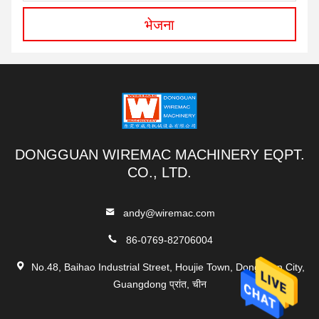
भेजना
DONGGUAN WIREMAC MACHINERY EQPT.
CO., LTD.
andy@wiremac.com
86-0769-82706004
No.48, Baihao Industrial Street, Houjie Town, Dongguan City,
Guangdong प्रांत, चीन