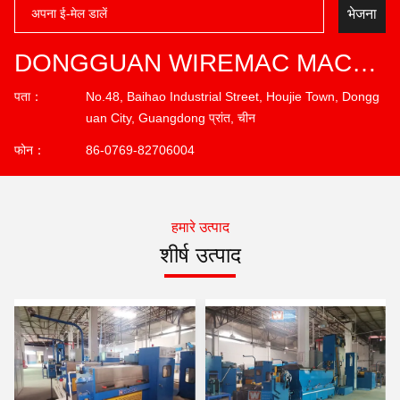
भेजना
DONGGUAN WIREMAC MACHINERY EQPT. CO., LTD.
पता：
No.48, Baihao Industrial Street, Houjie Town, Dongg
uan City, Guangdong प्रांत, चीन
फोन：
86-0769-82706004
हमारे उत्पाद
शीर्ष उत्पाद