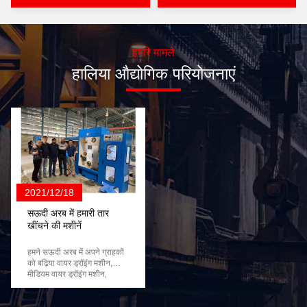
हमारे मामले
हालिया औद्योगिक परियोजनाएं
2021/12/18
सऊदी अरब में हमारी तार
खींचने की मशीनें
हमने सऊदी अरब में अपने ग्राहकों
को बढ़िया वायर ड्रॉइंग मशीन,
मीडियम वायर ड्रॉइंग मशीन,
इंटरमीडिएट RBD वायर ड्रॉइंग
मशीन और रॉड ब्रेकडाउन मशीनें
बेची हैं।हम उन्हें कई उत्पादन लाइनें