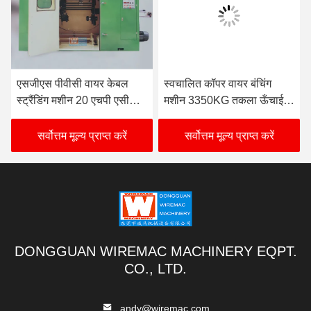
एसजीएस पीवीसी वायर केबल
स्वचालित कॉपर वायर बंचिंग
स्ट्रैंडिंग मशीन 20 एचपी एसी
मशीन 3350KG तकला ऊँचाई
मैनुअल रील लिफ्ट
850mm
सर्वोत्तम मूल्य प्राप्त करें
सर्वोत्तम मूल्य प्राप्त करें
DONGGUAN WIREMAC MACHINERY EQPT.
CO., LTD.
andy@wiremac.com