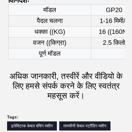
विनिर्देशः
मॉडल
GP20
पैदल चलना
1-16 मिमी/र
धक्का ((KG)
16 ((160N)
वजन ((किग्रा)
2.5 किलो
पूर्ण मॉडल
अधिक जानकारी, तस्वीरें और वीडियो के
लिए हमसे संपर्क करने के लिए स्वतंत्र
महसूस करें।
Tags:
इलेक्ट्रिक केबल बंचिंग मशीन
तामचीनी केबल स्ट्रैंडिंग मशीन