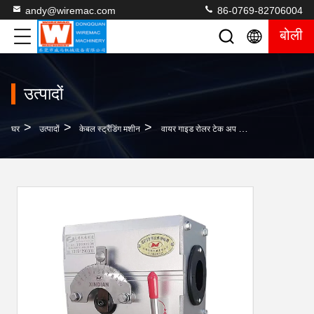
andy@wiremac.com
86-0769-82706004
बोली
उत्पादों
>
>
>
घर
उत्पादों
केबल स्ट्रैंडिंग मशीन
वायर गाइड रोलर टेक अप मशीन सहायक उपकरण ट्रैवर्स ड्राइव यूनिट रोलिंग रिंग ड्राइव