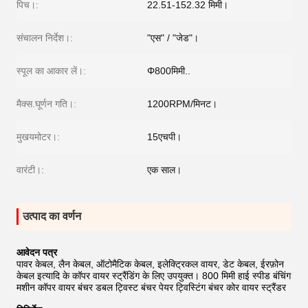
पिच।:
22.51-152.32 मिमी।
संचालन निर्देश।:
"एस" / "जेड"।
स्पूल का आकार लें।:
Φ800मिमी..
मैक्स.घूर्णन गति।:
1200RPM/मिनट।
मुखयमोटर।:
15एचपी।
वारंटी।:
एक साल।
उत्पाद का वर्णन
आवेदन पत्र
पावर केबल, लैन केबल, ऑटोमैटिक केबल, इलेक्ट्रिकल वायर, डेट केबल, ईरफ़ोन
केबल इत्यादि के कॉपर वायर स्ट्रैंडिंग के लिए उपयुक्त। 800 मिमी हाई स्पीड बंचिंग
मशीन कॉपर वायर बंचर डबल ट्विस्ट बंचर पेयर ट्विस्टिंग बंचर कोर वायर स्ट्रैंडर