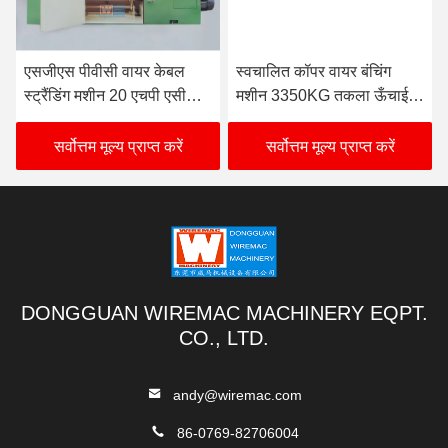
एसजीएस पीवीसी वायर केबल
स्वचालित कॉपर वायर बंचिंग
स्ट्रैंडिंग मशीन 20 एचपी एसी
मशीन 3350KG तकला ऊँचाई
मैनुअल रील लिफ्ट
850mm
सर्वोत्तम मूल्य प्राप्त करें
सर्वोत्तम मूल्य प्राप्त करें
DONGGUAN WIREMAC MACHINERY EQPT.
CO., LTD.
andy@wiremac.com
86-0769-82706004