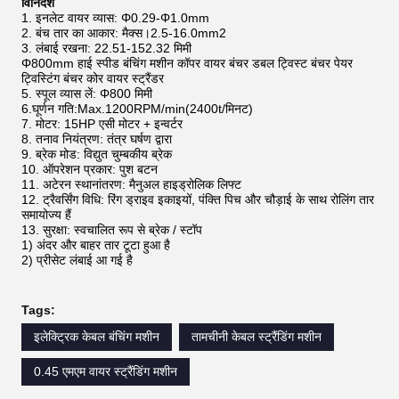
विनिर्देश
1. इनलेट वायर व्यास: Φ0.29-Φ1.0mm
2. बंच तार का आकार: मैक्स।2.5-16.0mm2
3. लंबाई रखना: 22.51-152.32 मिमी
Φ800mm हाई स्पीड बंचिंग मशीन कॉपर वायर बंचर डबल ट्विस्ट बंचर पेयर
ट्विस्टिंग बंचर कोर वायर स्ट्रैंडर
5. स्पूल व्यास लें: Φ800 मिमी
6.घूर्णन गति:Max.1200RPM/min(2400t/मिनट)
7. मोटर: 15HP एसी मोटर + इन्वर्टर
8. तनाव नियंत्रण: तंत्र घर्षण द्वारा
9. ब्रेक मोड: विद्युत चुम्बकीय ब्रेक
10. ऑपरेशन प्रकार: पुश बटन
11. अटेरन स्थानांतरण: मैनुअल हाइड्रोलिक लिफ्ट
12. ट्रैवर्सिंग विधि: रिंग ड्राइव इकाइयों, पंक्ति पिच और चौड़ाई के साथ रोलिंग तार
समायोज्य हैं
13. सुरक्षा: स्वचालित रूप से ब्रेक / स्टॉप
1) अंदर और बाहर तार टूटा हुआ है
2) प्रीसेट लंबाई आ गई है
Tags:
इलेक्ट्रिक केबल बंचिंग मशीन
तामचीनी केबल स्ट्रैंडिंग मशीन
0.45 एमएम वायर स्ट्रैंडिंग मशीन