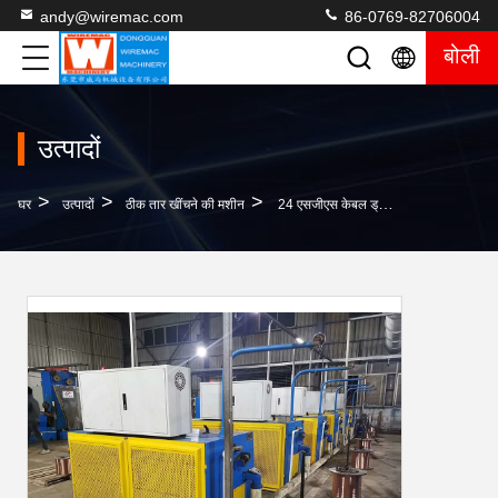
andy@wiremac.com
86-0769-82706004
बोली
उत्पादों
>
>
>
घर
उत्पादों
ठीक तार खींचने की मशीन
24 एसजीएस केबल ड्राइंग मशीन, 5.5kw एसी मोटर फाइन वायर ड्राइंग मशीन मर जाता है