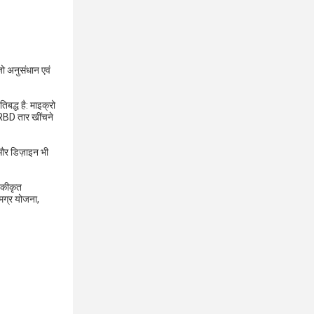
ो अनुसंधान एवं
िबद्ध है: माइक्रो
 RBD तार खींचने
 और डिज़ाइन भी
नकीकृत
मग्र योजना,