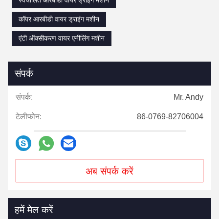
स्वचालित आरबीडी वायर ड्राइंग मशीन
कॉपर आरबीडी वायर ड्राइंग मशीन
एंटी ऑक्सीकरण वायर एनीलिंग मशीन
संपर्क
संपर्क:
Mr. Andy
टेलीफोन:
86-0769-82706004
अब संपर्क करें
हमें मेल करें