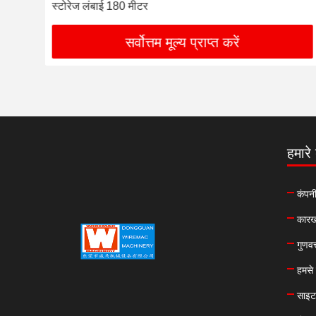
स्टोरेज लंबाई 180 मीटर
सर्वोत्तम मूल्य प्राप्त करें
हमारे ब
कंपनी
कारखा
गुणवत
हमसे 
साइट