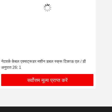
नेटवर्क केबल एक्सट्रूडर मशीन डबल स्क्रू टिकाऊ एल / डी
सीई 
अनुपात 26: 1
मशी
सर्वोत्तम मूल्य प्राप्त करें