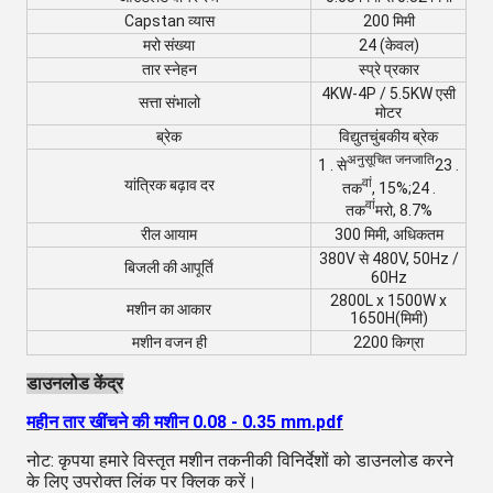
Capstan व्यास
200 मिमी
मरो संख्या
24 (केवल)
तार स्नेहन
स्प्रे प्रकार
4KW-4P / 5.5KW एसी
सत्ता संभालो
मोटर
ब्रेक
विद्युतचुंबकीय ब्रेक
अनुसूचित जनजाति
1 . से
23 .
वां
यांत्रिक बढ़ाव दर
तक
, 15%;24 .
वां
तक
मरो, 8.7%
रील आयाम
300 मिमी, अधिकतम
380V से 480V, 50Hz /
बिजली की आपूर्ति
60Hz
2800L x 1500W x
मशीन का आकार
1650H
(मिमी)
मशीन वजन ही
2200 किग्रा
डाउनलोड केंद्र
महीन तार खींचने की मशीन 0.08 - 0.35 mm.pdf
नोट: कृपया हमारे विस्तृत मशीन तकनीकी विनिर्देशों को डाउनलोड करने
के लिए उपरोक्त लिंक पर क्लिक करें।