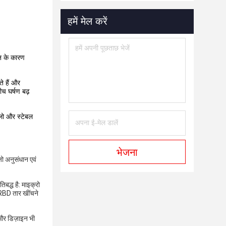
हमें मेल करें
पन के कारण
ते हैं और
ीच घर्षण बढ़
 लो और स्टेबल
भेजना
ो अनुसंधान एवं
िबद्ध है: माइक्रो
 RBD तार खींचने
 और डिज़ाइन भी