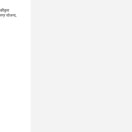
नकीकृत
मग्र योजना,