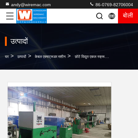
andy@wiremac.com
86-0769-82706004
बोली
उत्पादों
>
>
>
घर
उत्पादों
केबल एक्सट्रूडर मशीन
छोटे विद्युत एकल स्क्रू प्लास्टिक एक्सट्रूडर, एसजीएस केबल उत्पादन उपकरण: