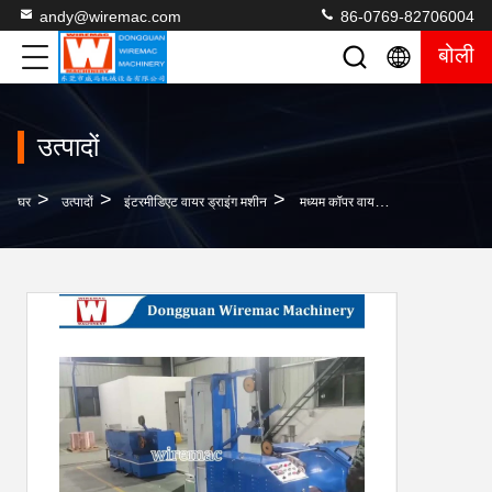
andy@wiremac.com
86-0769-82706004
बोली
उत्पादों
>
>
>
घर
उत्पादों
इंटरमीडिएट वायर ड्राइंग मशीन
मध्यम कॉपर वायर ड्राइंग मशीन 630 मिमी सिंगल स्पूल टेक अप के साथ