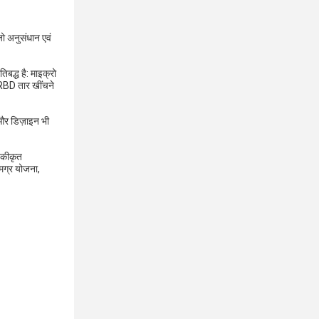
ो अनुसंधान एवं
िबद्ध है: माइक्रो
 RBD तार खींचने
 और डिज़ाइन भी
नकीकृत
मग्र योजना,