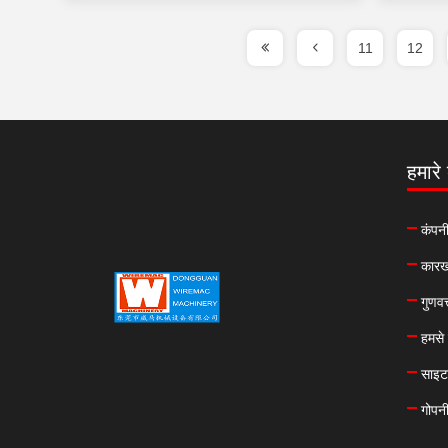
11
12
हमारे ब
कंपनी
कारखा
गुणवत
हमसे 
साइट
गोपन